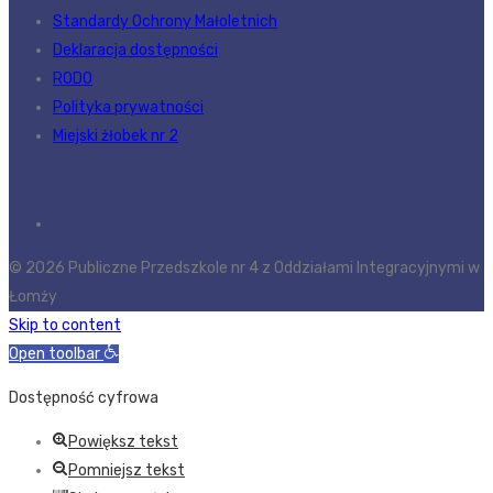
Standardy Ochrony Małoletnich
Deklaracja dostępności
RODO
Polityka prywatności
Miejski żłobek nr 2
© 2026 Publiczne Przedszkole nr 4 z Oddziałami Integracyjnymi w
Łomży
Skip to content
Open toolbar
Dostępność cyfrowa
Powiększ tekst
Pomniejsz tekst