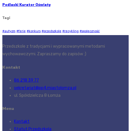
Podlaski Kurator Oświaty
Tagi
#autyzm
#ferie
#konkurs
#przedszkole
#recykling
#społeczność
Przedszkole z tradycjami i wypracowanymi metodami
wychowawczymi. Zapraszamy do zapisów :)
Kontakt
86 218 39 77
sekretariat@pp4.miastolomza.pl
ul. Spółdzielcza 8 Łomża
Menu
Kontakt
Statut Przedszkola