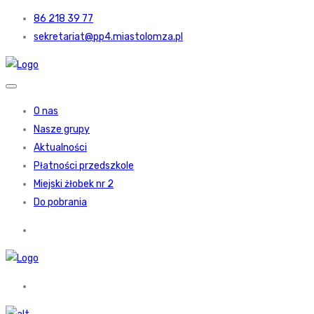
86 218 39 77
sekretariat@pp4.miastolomza.pl
O nas
Nasze grupy
Aktualności
Płatności przedszkole
Miejski żłobek nr 2
Do pobrania