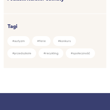
Tagi
#autyzm
#ferie
#konkurs
#przedszkole
#recykling
#społeczność