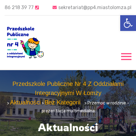
86 218 39 77
sekretariat@pp4.miastolomza.pl
Op
Przedszkole Publiczne Nr 4 Z Oddziałami
Integracyjnymi W Łomży
Aktualności
Bez Kategorii
>
>
> Przemoc w rodzinie –
prezentacja multimedialna
Aktualności